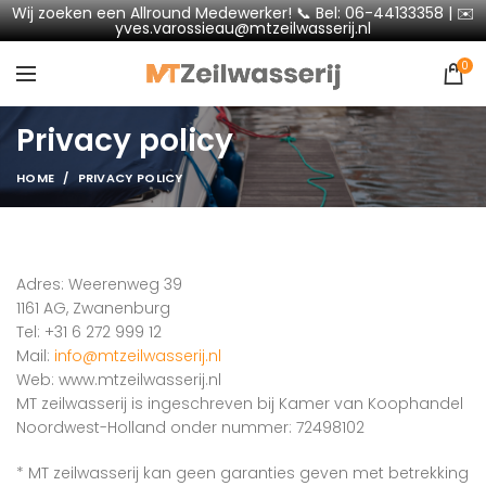
Wij zoeken een Allround Medewerker! 📞 Bel: 06-44133358 | ✉️
yves.varossieau@mtzeilwasserij.nl
0
Privacy policy
HOME
PRIVACY POLICY
Adres: Weerenweg 39
1161 AG, Zwanenburg
Tel: +31 6 272 999 12
Mail:
info@mtzeilwasserij.nl
Web: www.mtzeilwasserij.nl
MT zeilwasserij is ingeschreven bij Kamer van Koophandel
Noordwest-Holland onder nummer: 72498102
* MT zeilwasserij kan geen garanties geven met betrekking