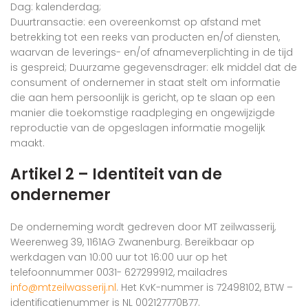
Dag: kalenderdag;
Duurtransactie: een overeenkomst op afstand met
betrekking tot een reeks van producten en/of diensten,
waarvan de leverings- en/of afnameverplichting in de tijd
is gespreid; Duurzame gegevensdrager: elk middel dat de
consument of ondernemer in staat stelt om informatie
die aan hem persoonlijk is gericht, op te slaan op een
manier die toekomstige raadpleging en ongewijzigde
reproductie van de opgeslagen informatie mogelijk
maakt.
Artikel 2 – Identiteit van de
ondernemer
De onderneming wordt gedreven door MT zeilwasserij,
Weerenweg 39, 1161AG Zwanenburg. Bereikbaar op
werkdagen van 10:00 uur tot 16:00 uur op het
telefoonnummer 0031- 627299912, mailadres
info@mtzeilwasserij.nl
. Het KvK-nummer is 72498102, BTW –
identificatienummer is NL 002127770B77.