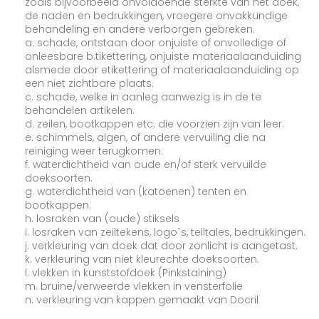
zoals bijvoorbeeld onvoldoende sterkte van het doek,
de naden en bedrukkingen, vroegere onvakkundige
behandeling en andere verborgen gebreken.
a. schade, ontstaan door onjuiste of onvolledige of
onleesbare b.tikettering, onjuiste materiaalaanduiding
alsmede door etikettering of materiaalaanduiding op
een niet zichtbare plaats.
c. schade, welke in aanleg aanwezig is in de te
behandelen artikelen.
d. zeilen, bootkappen etc. die voorzien zijn van leer.
e. schimmels, algen, of andere vervuiling die na
reiniging weer terugkomen.
f. waterdichtheid van oude en/of sterk vervuilde
doeksoorten.
g. waterdichtheid van (katoenen) tenten en
bootkappen.
h. losraken van (oude) stiksels
i. losraken van zeiltekens, logo`s, telltales, bedrukkingen.
j. verkleuring van doek dat door zonlicht is aangetast.
k. verkleuring van niet kleurechte doeksoorten.
l. vlekken in kunststofdoek (Pinkstaining)
m. bruine/verweerde vlekken in vensterfolie
n. verkleuring van kappen gemaakt van Docril