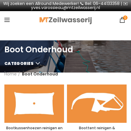
Wij zoeken een Allround Medewerker! 📞 Bel: 06-44133358 | ✉️
yves.varossieau@mtzeilwasserij.nl
0
Boot Onderhoud
CATEGORIES
Home
Boot Onderhoud
Bootkussenhoezen reinigen en
Boottent reinigen &