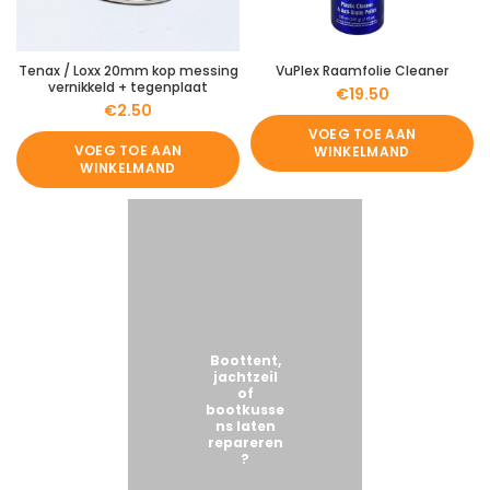
Tenax / Loxx 20mm kop messing
VuPlex Raamfolie Cleaner
vernikkeld + tegenplaat
€
19.50
€
2.50
VOEG TOE AAN
VOEG TOE AAN
WINKELMAND
WINKELMAND
Boottent,
jachtzeil
of
bootkusse
ns laten
repareren
?