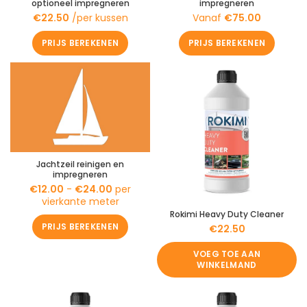
optioneel impregneren
impregneren
€
22.50
/per kussen
Vanaf
€
75.00
PRIJS BEREKENEN
PRIJS BEREKENEN
Jachtzeil reinigen en
impregneren
€
12.00
-
€
24.00
per
vierkante meter
Rokimi Heavy Duty Cleaner
PRIJS BEREKENEN
€
22.50
VOEG TOE AAN
WINKELMAND