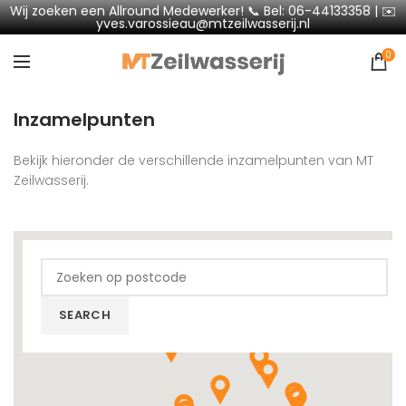
Wij zoeken een Allround Medewerker! 📞 Bel: 06-44133358 | ✉️
yves.varossieau@mtzeilwasserij.nl
0
Inzamelpunten
Bekijk hieronder de verschillende inzamelpunten van MT
Zeilwasserij.
SEARCH