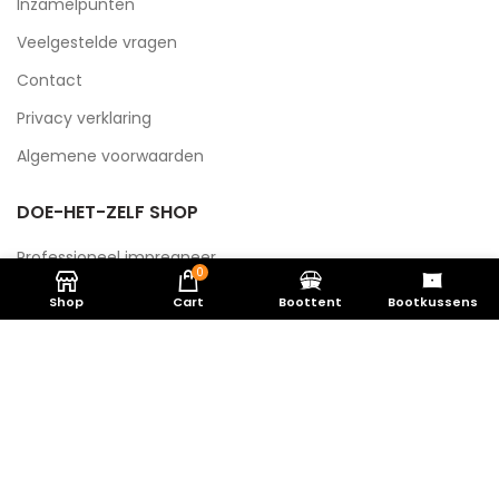
Inzamelpunten
Veelgestelde vragen
Contact
Privacy verklaring
Algemene voorwaarden
DOE-HET-ZELF SHOP
Professioneel impregneer
0
Professioneel doekreiniger
Shop
Cart
Boottent
Bootkussens
MT Zeilwasserij
2019 door
Webdesign bureau Whello
Algemene voorwaarden