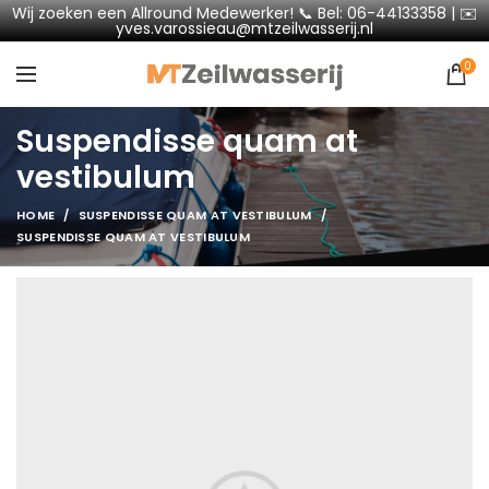
Wij zoeken een Allround Medewerker! 📞 Bel: 06-44133358 | ✉️
yves.varossieau@mtzeilwasserij.nl
0
Suspendisse quam at
vestibulum
HOME
SUSPENDISSE QUAM AT VESTIBULUM
SUSPENDISSE QUAM AT VESTIBULUM