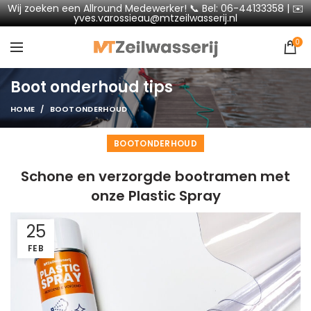
Wij zoeken een Allround Medewerker! 📞 Bel: 06-44133358 | ✉️
yves.varossieau@mtzeilwasserij.nl
0
Boot onderhoud tips
HOME
BOOTONDERHOUD
BOOTONDERHOUD
Schone en verzorgde bootramen met
onze Plastic Spray
25
FEB